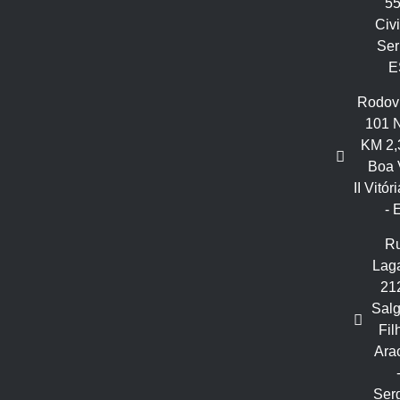
55
Civit
Ser
E
Rodov
101 N
KM 2,
Boa 
II Vitór
- 
R
Laga
21
Sal
Fil
Ara
Ser