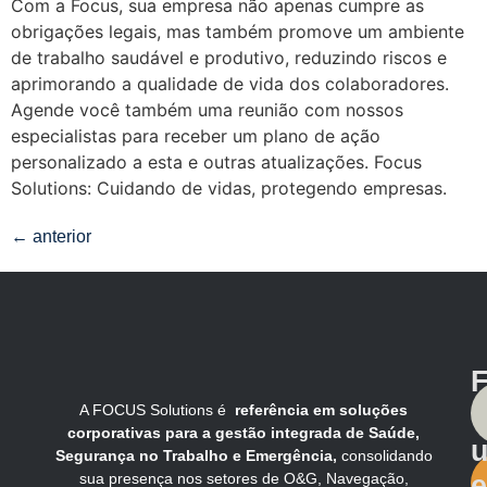
Com a Focus, sua empresa não apenas cumpre as
obrigações legais, mas também promove um ambiente
de trabalho saudável e produtivo, reduzindo riscos e
aprimorando a qualidade de vida dos colaboradores.
Agende você também uma reunião com nossos
especialistas para receber um plano de ação
personalizado a esta e outras atualizações. Focus
Solutions: Cuidando de vidas, protegendo empresas.
←
anterior
F
A FOCUS Solutions é
referência em soluções
corporativas para a gestão integrada de Saúde,
Segurança no Trabalho e Emergência,
consolidando
sua presença nos setores de O&G, Navegação,
e