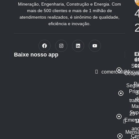
Mineração, Engenharia, Construção e Energia. Com
mais de 500 clientes e mais de 1 milhão de
atendimentos realizados, é sinônimo de qualidade,
eficiência e inovação.
L
E
Baixe nosso app
ú
e
c
Sa
comercial@focus
Ocupa
R
Segu
Prim
d
d
trab
Ma
Sup
23 -
Emerg
1
and
Mensa
Cen