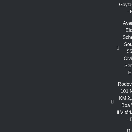
Goyta
- 
Ave
El
Sche
Sou
55
Civit
Ser
E
Rodov
101 N
KM 2,
Boa 
II Vitór
- 
R