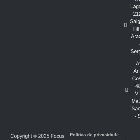
Laga
21
Sal
Fil
Ara
Ser
A
An
Cos
48
Vi
Mat
San
- 
Política de privacidade
Copyright © 2025 Focus