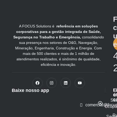
F
A FOCUS Solutions é
referência em soluções
corporativas para a gestão integrada de Saúde,
Segurança no Trabalho e Emergência,
consolidando
sua presença nos setores de O&G, Navegação,
e
Mineração, Engenharia, Construção e Energia. Com
mais de 500 clientes e mais de 1 milhão de
atendimentos realizados, é sinônimo de qualidade,
eficiência e inovação.
L
E
Baixe nosso app
ú
e
c
Sa
comercial@focus
Ocupa
R
Segu