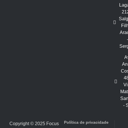
Laga
21
Sal
Fil
Ara
Ser
A
An
Cos
48
Vi
Mat
San
- 
Política de privacidade
Copyright © 2025 Focus