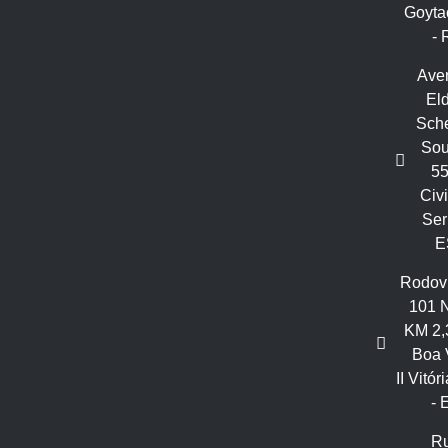
Goyta
- 
Ave
El
Sche
Sou
55
Civit
Ser
E
Rodov
101 N
KM 2,
Boa 
II Vitór
- 
R