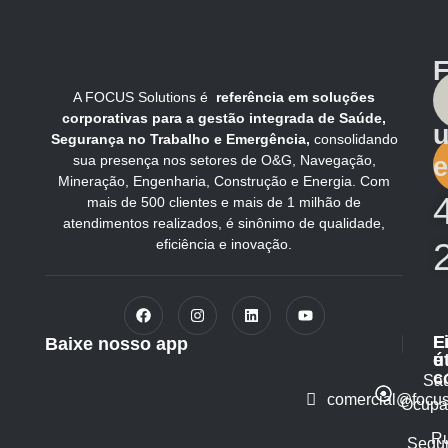
F
A FOCUS Solutions é
referência em soluções
corporativas para a gestão integrada de Saúde,
Segurança no Trabalho e Emergência,
consolidando
sua presença nos setores de O&G, Navegação,
e
Mineração, Engenharia, Construção e Energia. Com
mais de 500 clientes e mais de 1 milhão de
atendimentos realizados, é sinônimo de qualidade,
eficiência e inovação.
L
E
Baixe nosso app
ú
e
c
Sa
comercial@focus
Ocupa
R
Segu