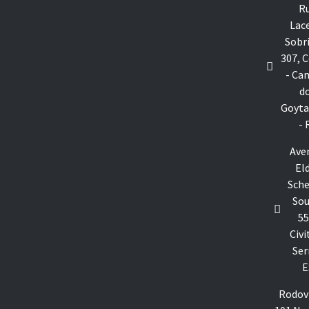
R
Lac
Sobr
307, 
- Ca
d
Goyta
- 
Ave
El
Sche
Sou
55
Civit
Ser
E
Rodov