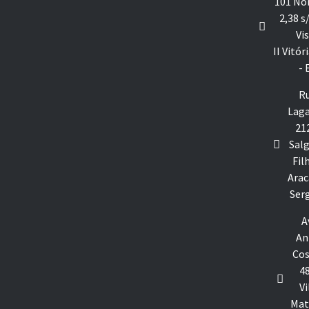
101 No
2,38 s
Vi
II Vitór
- 
R
Laga
21
Sal
Fil
Arac
Ser
A
An
Cos
48
Vi
Mat