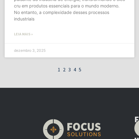
cru em produtos essenciais para o mundo moderno.
No entanto, a complexidade desses processos
industriais
LEIA MAIS »
dezembro 3, 2025
1
2
3
4
5
F