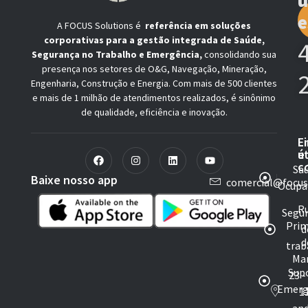
e
A FOCUS Solutions é
referência em soluções
corporativas para a gestão integrada de Saúde,
Segurança no Trabalho e Emergência,
consolidando sua
presença nos setores de O&G, Navegação, Mineração,
Engenharia, Construção e Energia. Com mais de 500 clientes
e mais de 1 milhão de atendimentos realizados, é sinônimo
de qualidade, eficiência e inovação.
L
E
ú
e
c
Sa
Baixe nosso app
comercial@focus
Ocupa
R
Segu
Prim
d
d
trab
Ma
Sup
23 -
Emerg
1