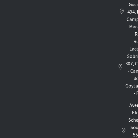
Gus
494, 
Camp
Mac
R
R
Lac
Sobr
307, 
- Ca
d
Goyta
- 
Ave
El
Sche
Sou
55